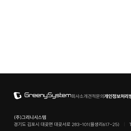
회사소개
견적문의
개인정보처리
(주)그리니시스템
경기도 김포시 대곶면 대곶서로 283-101(율생리617-25)