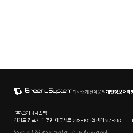
회사소개
견적문의
개인정보처리
(주)그리니시스템
경기도 김포시 대곶면 대곶서로 283-101(율생리617-25)
Copyright (C) Greenysystem. All rights reserved.